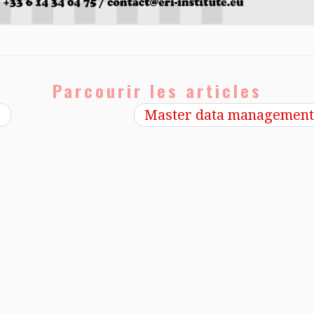
Parcourir les articles
é
Master data management g